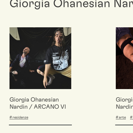
Giorgia Ohanesian Na
Giorgia Ohanesian
Giorg
Nardin / ARCANO VI
Nardi
am / l
residenze
arte