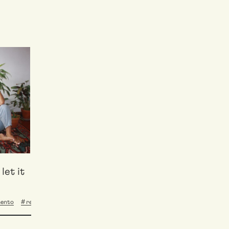
let it
ento
residenze