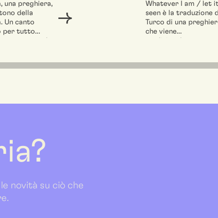
a, una preghiera,
Whatever I am / let i
 tono della
seen è la traduzione 
. Un canto
Turco di una preghier
o per tutto
che viene
he sta tornando
tradizionalmente
, per...
recitata...
ria?
 le novità su ciò che
re.