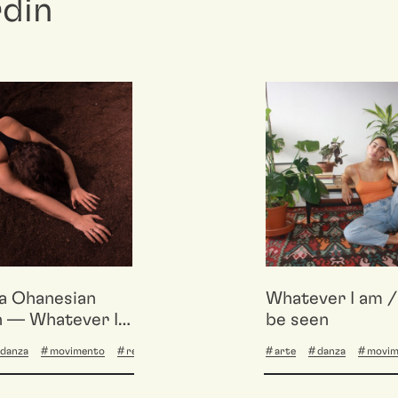
rdin
ia Ohanesian
Whatever I am / 
n — Whatever I
be seen
et it be seen
danza
movimento
residenze
arte
danza
movim