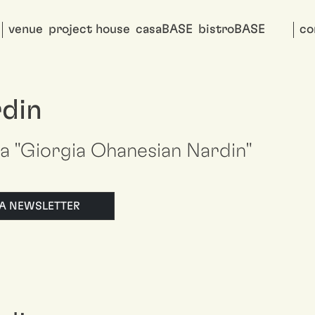
venue
project house
casaBASE
bistroBASE
co
rdin
vi a "Giorgia Ohanesian Nardin"
LLA NEWSLETTER