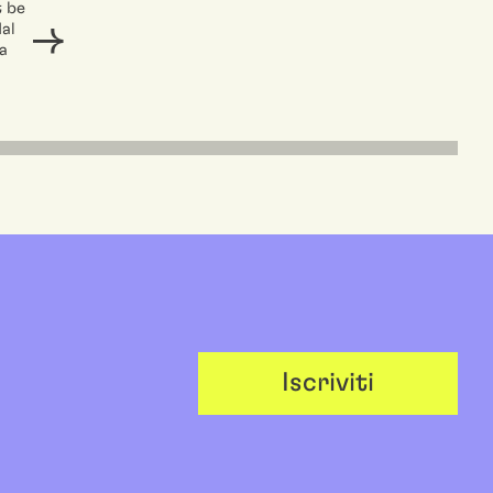
t be
dal
a
Iscriviti