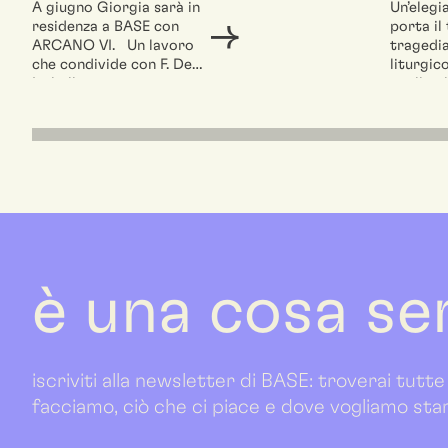
A giugno Giorgia sarà in
Un’elegi
residenza a BASE con
porta il
ARCANO VI. Un lavoro
tragedia
che condivide con F. De
liturgic
Isabella,...
quello c
alla Terra
è una cosa se
iscriviti alla newsletter di BASE: troverai tutte
facciamo, ciò che ci piace e dove vogliamo sta