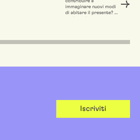
contribuire a
immaginare nuovi modi
di abitare il presente? E
quale ruolo possono
avere i materiali...
Iscriviti