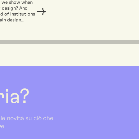
 we show when
accecano.Funzionano
 design? And
perché smettiamo...
d of institutions
ain design
he event itself?
ed design
 and
 Emanuele
..
ria?
 le novità su ciò che
re.