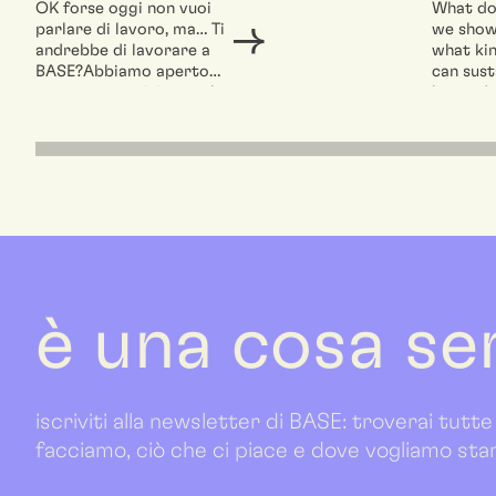
OK forse oggi non vuoi
What do
parlare di lavoro, ma… Ti
we show
andrebbe di lavorare a
what kin
BASE?Abbiamo aperto
can sust
una nuova posizione nel...
beyond t
We invit
theorist
curator
Quinz to.
è una cosa se
iscriviti alla newsletter di BASE: troverai tutte
facciamo, ciò che ci piace e dove vogliamo sta