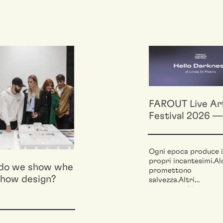
FAROUT Live Ar
Festival 2026 –– Hell
Darkness
Ogni epoca produce i
propri incantesimi.Al
do we show whe
promettono
show design?
salvezza.Altri
progresso.Altri anco
sicurezza, velocità,
efficienza.Ci seducon
Ci orientano. Ci