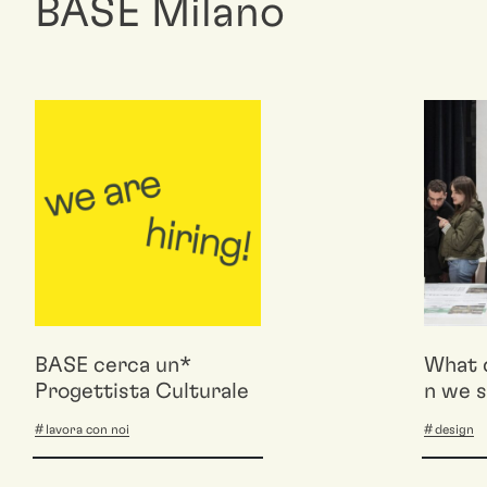
BASE Milano
BASE cerca un*
What 
Progettista Culturale
n we 
lavora con noi
design