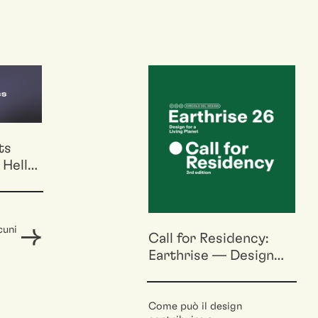
ts
o
cuni
Call for Residency:
Earthrise — Design
ra
for a Living Planet
o.
Come può il design