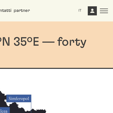
ntatti
partner
IT
ºN 35ºE — forty