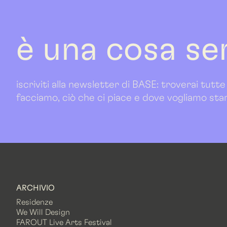
è una cosa se
iscriviti alla newsletter di BASE: troverai tutte
facciamo, ciò che ci piace e dove vogliamo sta
ARCHIVIO
Residenze
We Will Design
FAROUT Live Arts Festival