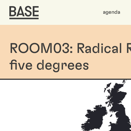
agenda
ROOM03: Radical R
five degrees