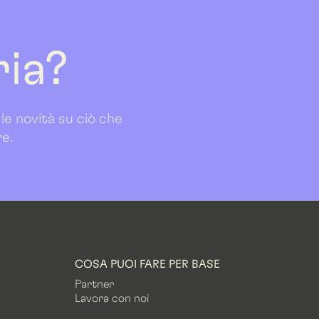
ria?
 le novità su ciò che
re.
COSA PUOI FARE PER BASE
Partner
Lavora con noi