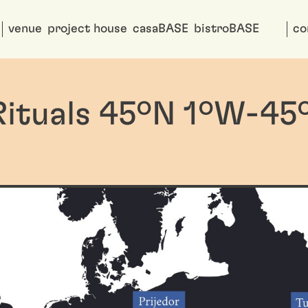
venue
project house
casaBASE
bistroBASE
co
ituals 45ºN 1ºW-45