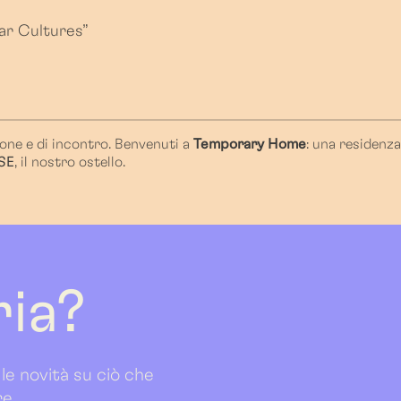
ar Cultures”
one e di incontro. Benvenuti a
Temporary Home
: una residenz
SE
, il nostro ostello.
ria?
 le novità su ciò che
re.