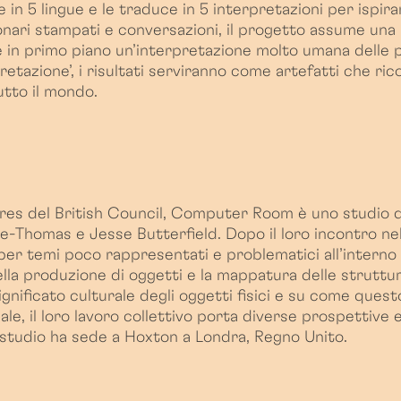
in 5 lingue e le traduce in 5 interpretazioni per ispira
dizionari stampati e conversazioni, il progetto assume un
tte in primo piano un’interpretazione molto umana dell
erpretazione’, i risultati serviranno come artefatti che ri
utto il mondo.
es del British Council, Computer Room è uno studio di
homas e Jesse Butterfield. Dopo il loro incontro nel
er temi poco rappresentati e problematici all’interno 
lla produzione di oggetti e la mappatura delle strutture
nificato culturale degli oggetti fisici e su come questo 
, il loro lavoro collettivo porta diverse prospettive e
di studio ha sede a Hoxton a Londra, Regno Unito.