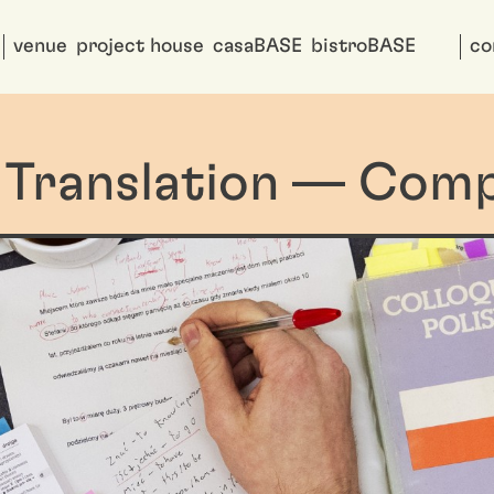
venue
project house
casaBASE
bistroBASE
co
 Translation — Com