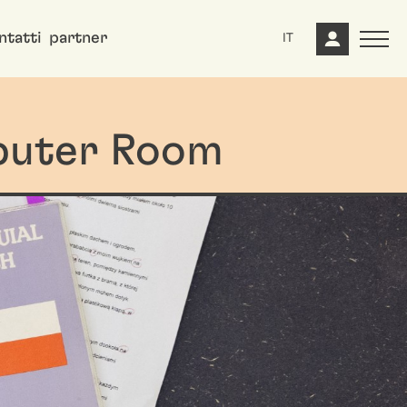
ntatti
partner
IT
puter Room