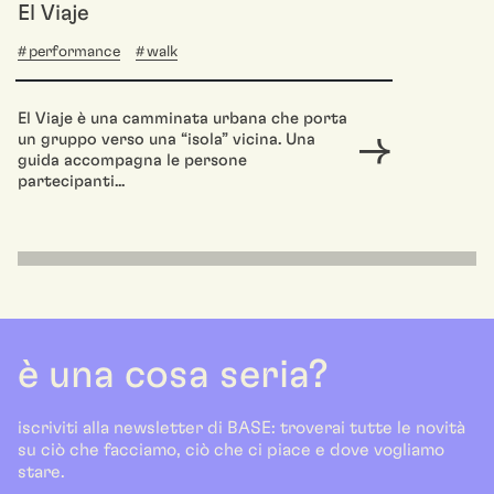
El Viaje
performance
walk
El Viaje è una camminata urbana che porta
un gruppo verso una “isola” vicina. Una
guida accompagna le persone
partecipanti...
è una cosa seria?
iscriviti alla newsletter di BASE: troverai tutte le novità
su ciò che facciamo, ciò che ci piace e dove vogliamo
stare.