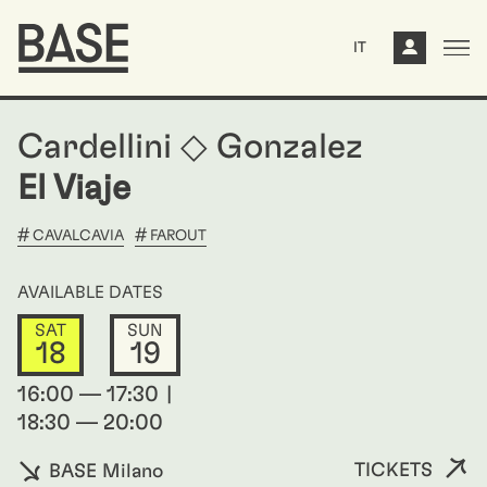
IT
Cardellini ◇ Gonzalez
El Viaje
CAVALCAVIA
FAROUT
AVAILABLE DATES
SAT
SUN
18
19
16:00 — 17:30
18:30 — 20:00
TICKETS
BASE Milano