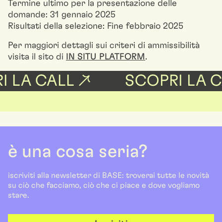
Termine ultimo per la presentazione delle
domande: 31 gennaio 2025
Risultati della selezione: Fine febbraio 2025
Per maggiori dettagli sui criteri di ammissibilità
visita il sito di
IN SITU PLATFORM
.
 LA CALL ↗
SCOPRI LA C
è una cosa seria?
iscriviti alla newsletter di BASE: troverai tutte le novità
su ciò che facciamo, ciò che ci piace e dove vogliamo
stare.