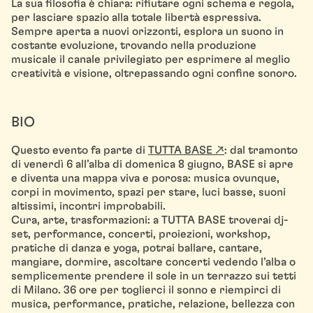
La sua filosofia è chiara: rifiutare ogni schema e regola,
per lasciare spazio alla totale libertà espressiva.
Sempre aperta a nuovi orizzonti, esplora un suono in
costante evoluzione, trovando nella produzione
musicale il canale privilegiato per esprimere al meglio
creatività e visione, oltrepassando ogni confine sonoro.
BIO
Questo evento fa parte di
TUTTA BASE ↗
: dal tramonto
di venerdì 6 all’alba di domenica 8 giugno, BASE si apre
e diventa una mappa viva e porosa: musica ovunque,
corpi in movimento, spazi per stare, luci basse, suoni
altissimi, incontri improbabili.
Cura, arte, trasformazioni: a TUTTA BASE troverai dj-
set, performance, concerti, proiezioni, workshop,
pratiche di danza e yoga, potrai ballare, cantare,
mangiare, dormire, ascoltare concerti vedendo l’alba o
semplicemente prendere il sole in un terrazzo sui tetti
di Milano. 36 ore per toglierci il sonno e riempirci di
musica, performance, pratiche, relazione, bellezza con