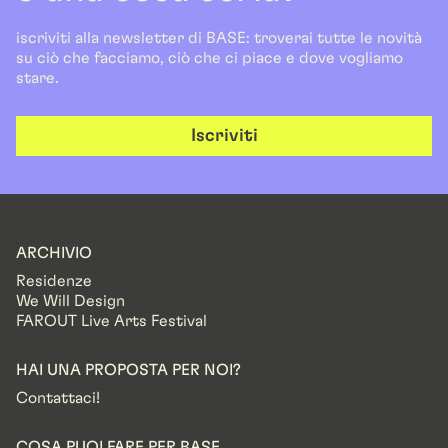
iscriviti alla newsletter di BASE: troverai tutte le novità
su ciò che facciamo, ciò che ci piace e dove vogliamo
stare.
Iscriviti
ARCHIVIO
Residenze
We Will Design
FAROUT Live Arts Festival
HAI UNA PROPOSTA PER NOI?
Contattaci!
COSA PUOI FARE PER BASE