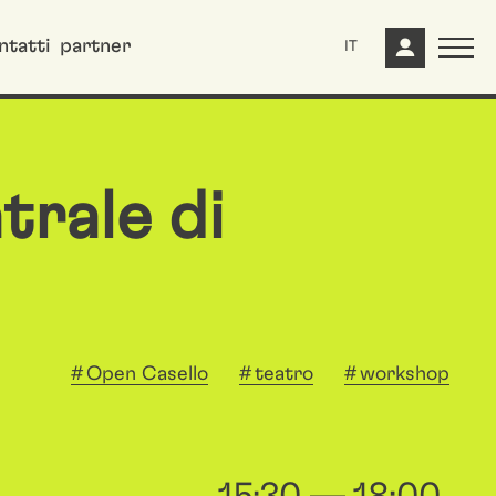
ntatti
partner
IT
trale di
Open Casello
teatro
workshop