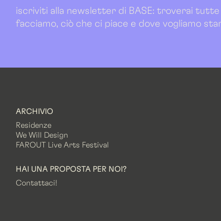
iscriviti alla newsletter di BASE: troverai tutte
facciamo, ciò che ci piace e dove vogliamo sta
ARCHIVIO
Residenze
We Will Design
FAROUT Live Arts Festival
HAI UNA PROPOSTA PER NOI?
Contattaci!