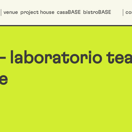
venue
project house
casaBASE
bistroBASE
co
 laboratorio tea
e