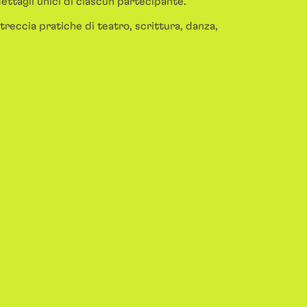
ettagli unici di ciascun partecipante.
reccia pratiche di teatro, scrittura, danza,