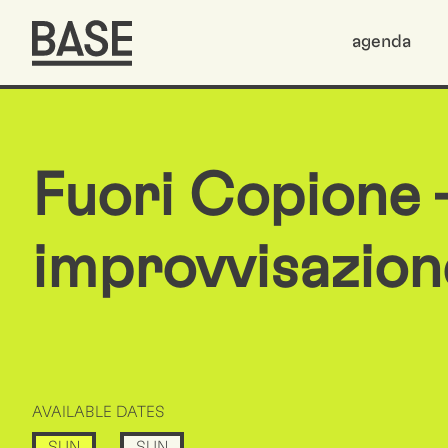
agenda
Fuori Copione –
improvvisazion
AVAILABLE DATES
SUN
SUN