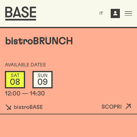
IT
bistroBRUNCH
AVAILABLE DATES
SAT
SUN
08
09
12:00 — 14:30
SCOPRI
bistroBASE