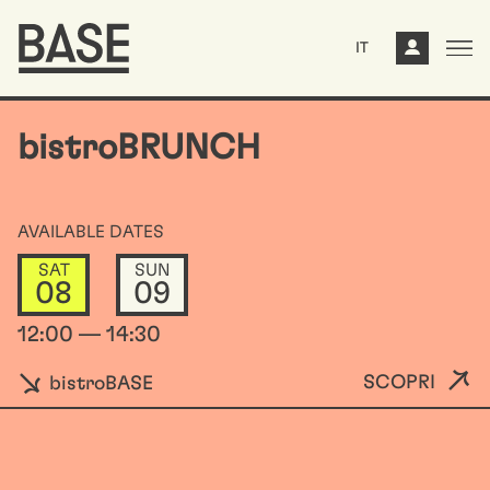
IT
bistroBRUNCH
AVAILABLE DATES
SAT
SUN
08
09
12:00 — 14:30
SCOPRI
bistroBASE