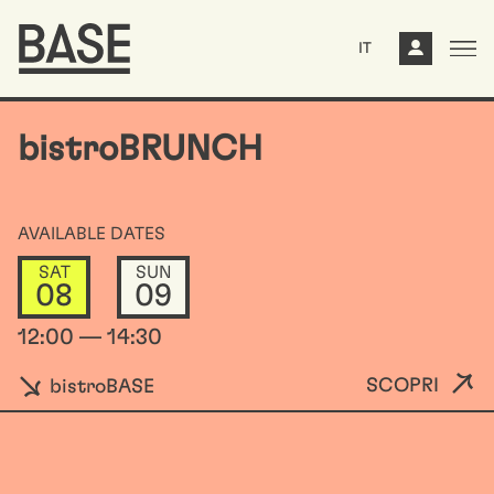
IT
bistroBRUNCH
AVAILABLE DATES
SAT
SUN
08
09
12:00 — 14:30
SCOPRI
bistroBASE