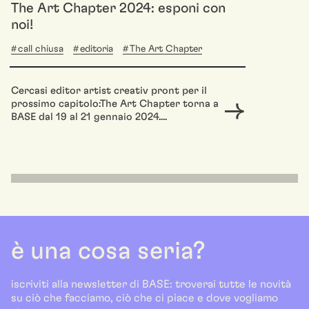
The Art Chapter 2024: esponi con
noi!
call chiusa
editoria
The Art Chapter
Cercasi editor artist creativ pront per il
prossimo capitolo:The Art Chapter torna a
BASE dal 19 al 21 gennaio 2024....
è una cosa seria?
iscriviti alla newsletter di BASE: troverai tutte le novità
su ciò che facciamo, ciò che ci piace e dove vogliamo