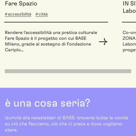
Fare Spazio
IN S
Labo
accessibilità
città
Rendere l'accessibilità una pratica culturale
Co-or
Fare Spazio è il progetto con cui BASE
ZONA K
Milano, grazie al sostegno di Fondazione
Labora
Cariplo...
proge
è una cosa seria?
iscriviti alla newsletter di BASE: troverai tutte le novità
su ciò che facciamo, ciò che ci piace e dove vogliamo
stare.