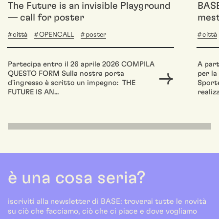
The Future is an invisible Playground
BASE
— call for poster
mest
città
OPENCALL
poster
città
Partecipa entro il 26 aprile 2026 COMPILA
A part
QUESTO FORM Sulla nostra porta
per la
d'ingresso è scritto un impegno: THE
Sporte
FUTURE IS AN...
realizz
è una cosa seria?
iscriviti alla newsletter di BASE: troverai tutte le novità
su ciò che facciamo, ciò che ci piace e dove vogliamo