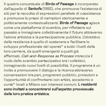
Il quadro concettuale di
Birds of Passage
è incorporato
dall’appello di
Sankofa
(1993), che promuove l’esistenza di
siti per la raccolta di espressioni parallele di coesistenza
e promuove la prassi di narrazioni storicamente e
politicamente contestualizzanti.
Birds of Passage
agisce
come una piattaforma di scambio, per riflettere sul
passato e immaginare collettivamente il futuro attraverso
l’azione artistica e la partecipazione pubblica. L’obiettivo
della residenza è quello di sostenere e facilitare lo
sviluppo professionale del operat^ a tutti i livelli della
loro carriera, da quelli emergenti a quelli già
affermati.
Call-and-Response as Process
intreccia il
ruolo dello scambio partecipativo tra i collettivi,
immaginando nuovi livelli di possibilità. Il programma è un
invito a promuovere il dialogo e la ricerca attraverso
conversazioni tra pari, programmi pubblici, proiezioni e
l’opportunità di confrontarsi con artist, accademic e
curat^ locali a Milano con interessi comuni.
L residenti
sono invitati a concentrarsi sull’aspetto processuale
della loro pratica artistica
.