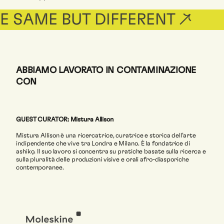
 SAME BUT DIFFERENT ↗
S
ABBIAMO LAVORATO IN CONTAMINAZIONE
CON
GUEST CURATOR: Mistura Allison
Mistura Allison è una ricercatrice, curatrice e storica dell’arte
indipendente che vive tra Londra e Milano. È la fondatrice di
ashikọ. Il suo lavoro si concentra su pratiche basate sulla ricerca e
sulla pluralità delle produzioni visive e orali afro-diasporiche
contemporanee.