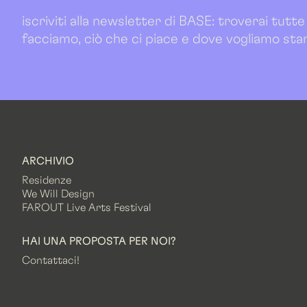
iscriviti alla newsletter di BASE: troverai tutte
facciamo, ciò che ci piace e dove vogliamo sta
ARCHIVIO
Residenze
We Will Design
FAROUT Live Arts Festival
HAI UNA PROPOSTA PER NOI?
Contattaci!