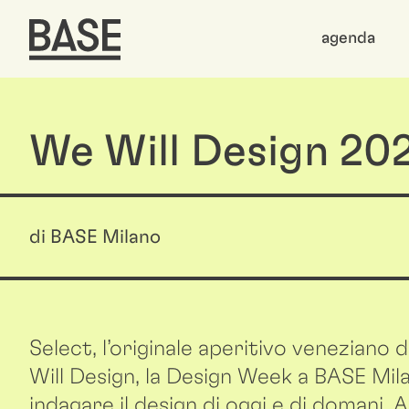
agenda
We Will Design 202
di BASE Milano
Select, l’originale aperitivo venezian
Will Design, la Design Week a BASE Mil
indagare il design di oggi e di domani. 