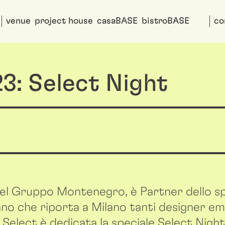
venue
project house
casaBASE
bistroBASE
co
3: Select Night
o del Gruppo Montenegro, è Partner dello s
ano che riporta a Milano tanti designer e
A Select è dedicata la speciale Select Night