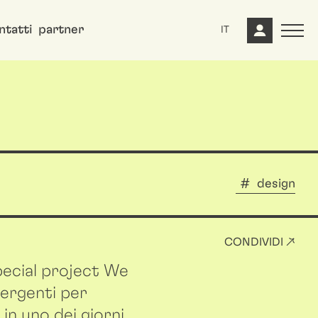
ntatti
partner
IT
design
CONDIVIDI ↗
pecial project We
mergenti per
 in uno dei giorni