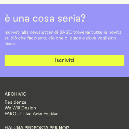
è una cosa seria?
iscriviti alla newsletter di BASE: troverai tutte le novità
su ciò che facciamo, ciò che ci piace e dove vogliamo
stare.
Iscriviti
ARCHIVIO
Residenze
We Will Design
FAROUT Live Arts Festival
HAI UNA PROPOSTA PER NOI?