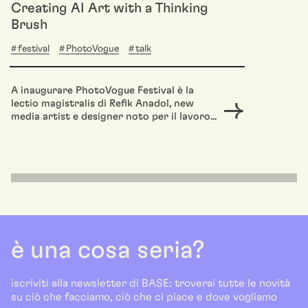
Creating AI Art with a Thinking
Brush
festival
PhotoVogue
talk
A inaugurare PhotoVogue Festival è la
lectio magistralis di Refik Anadol, new
media artist e designer noto per il lavoro...
è una cosa seria?
iscriviti alla newsletter di BASE: troverai tutte le novità
su ciò che facciamo, ciò che ci piace e dove vogliamo