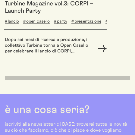
Turbìne Magazine vol.3: CORPI –
Launch Party
lancio
open casello
party
presentazione
under30
Dopo sei mesi di ricerca e produzione, il
collettivo Turbìne torna a Open Casello
per celebrare il lancio di CORPI,...
è una cosa seria?
iscriviti alla newsletter di BASE: troverai tutte le novità
su ciò che facciamo, ciò che ci piace e dove vogliamo