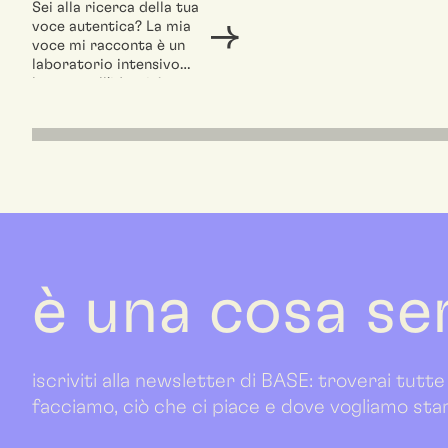
Sei alla ricerca della tua
voce autentica? La mia
voce mi racconta è un
laboratorio intensivo
basato sull'identità
vocale, un...
è una cosa se
iscriviti alla newsletter di BASE: troverai tutte
facciamo, ciò che ci piace e dove vogliamo sta