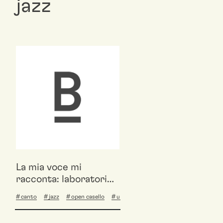
jazz
La mia voce mi
racconta: laboratorio
di canto jazz
canto
jazz
open casello
under30