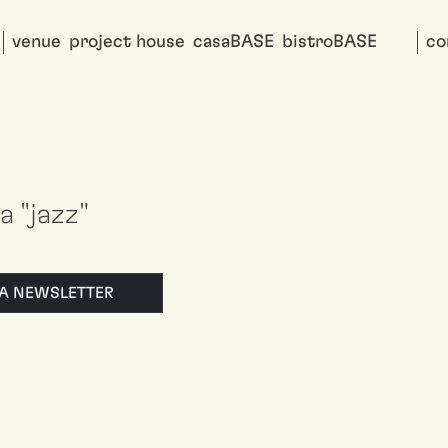
venue
project house
casaBASE
bistroBASE
co
a "jazz"
LLA NEWSLETTER