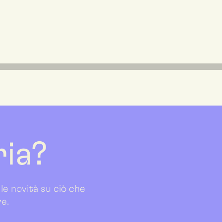
ria?
 le novità su ciò che
re.