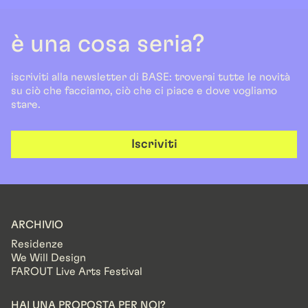
è una cosa seria?
iscriviti alla newsletter di BASE: troverai tutte le novità
su ciò che facciamo, ciò che ci piace e dove vogliamo
stare.
Iscriviti
ARCHIVIO
Residenze
We Will Design
FAROUT Live Arts Festival
HAI UNA PROPOSTA PER NOI?