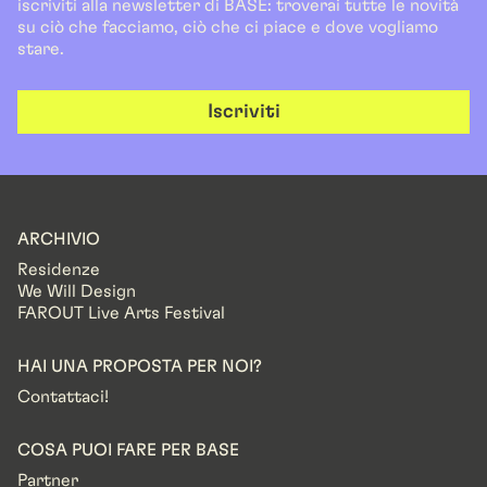
iscriviti alla newsletter di BASE: troverai tutte le novità
su ciò che facciamo, ciò che ci piace e dove vogliamo
stare.
Iscriviti
ARCHIVIO
Residenze
We Will Design
FAROUT Live Arts Festival
HAI UNA PROPOSTA PER NOI?
Contattaci!
COSA PUOI FARE PER BASE
Partner