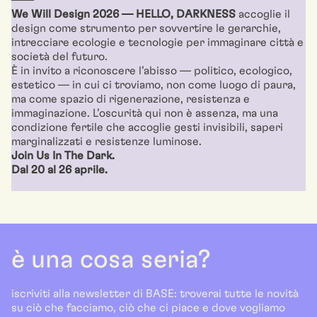
––––
We Will Design 2026 — HELLO, DARKNESS
accoglie il
design come strumento per sovvertire le gerarchie,
intrecciare ecologie e tecnologie per immaginare città e
società del futuro.
È in invito a riconoscere l’abisso — politico, ecologico,
estetico — in cui ci troviamo, non come luogo di paura,
ma come spazio di rigenerazione, resistenza e
immaginazione. L’oscurità qui non è assenza, ma una
condizione fertile che accoglie gesti invisibili, saperi
marginalizzati e resistenze luminose.
Join Us In The Dark.
Dal 20 al 26 aprile.
è una cosa seria?
iscriviti alla newsletter di BASE: troverai tutte le novità
su ciò che facciamo, ciò che ci piace e dove vogliamo