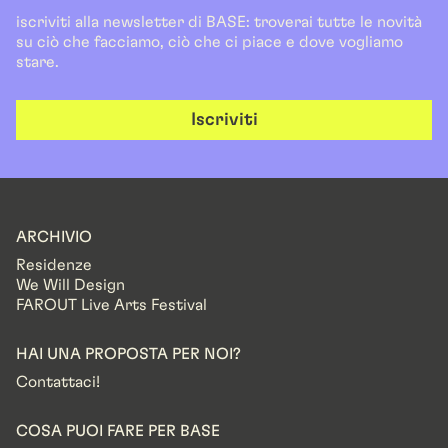
iscriviti alla newsletter di BASE: troverai tutte le novità
su ciò che facciamo, ciò che ci piace e dove vogliamo
stare.
Iscriviti
ARCHIVIO
Residenze
We Will Design
FAROUT Live Arts Festival
HAI UNA PROPOSTA PER NOI?
Contattaci!
COSA PUOI FARE PER BASE