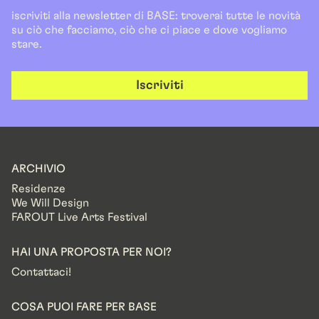
iscriviti alla newsletter di BASE: troverai tutte le novità
su ciò che facciamo, ciò che ci piace e dove vogliamo
stare.
Iscriviti
ARCHIVIO
Residenze
We Will Design
FAROUT Live Arts Festival
HAI UNA PROPOSTA PER NOI?
Contattaci!
COSA PUOI FARE PER BASE