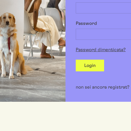
Password
Password dimenticata?
Login
non sei ancora registrat?