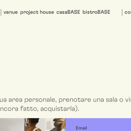
venue
project house
casaBASE
bistroBASE
co
ua area personale, prenotare una sala o vis
ncora fatto, acquistarla).
Email