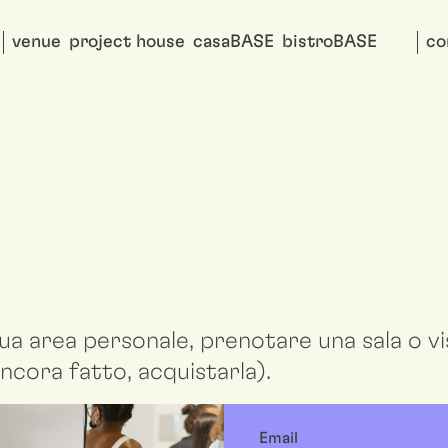
venue
project house
casaBASE
bistroBASE
co
ua area personale, prenotare una sala o vis
ncora fatto, acquistarla).
Email