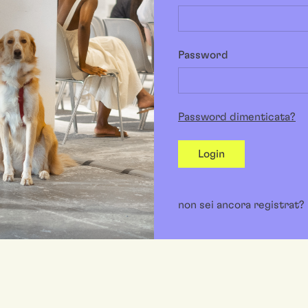
Password
Password dimenticata?
Login
non sei ancora registrat?