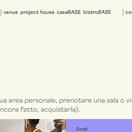
venue
project house
casaBASE
bistroBASE
co
ua area personale, prenotare una sala o vis
ncora fatto, acquistarla).
Email