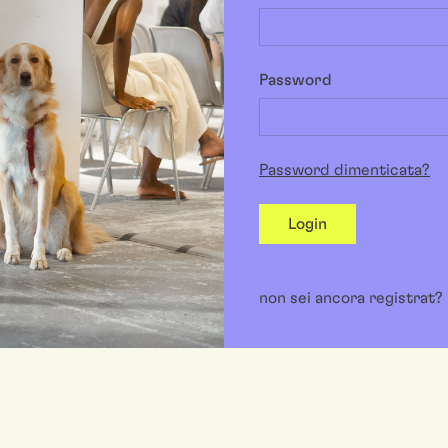
Password
Password dimenticata?
Login
non sei ancora registrat?