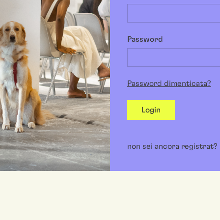
Password
Password dimenticata?
Login
non sei ancora registrat?