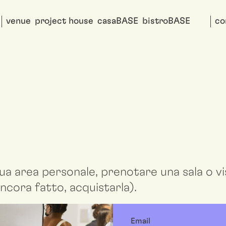
venue
project house
casaBASE
bistroBASE
co
ua area personale, prenotare una sala o vis
ncora fatto, acquistarla).
Email