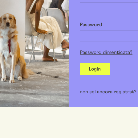
Password
Password dimenticata?
Login
non sei ancora registrat?