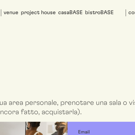
venue
project house
casaBASE
bistroBASE
co
ua area personale, prenotare una sala o vis
ncora fatto, acquistarla).
Email