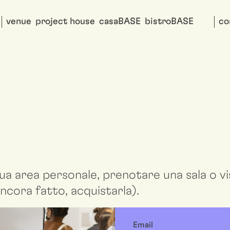
venue
project house
casaBASE
bistroBASE
co
ua area personale, prenotare una sala o vis
ncora fatto, acquistarla).
Email