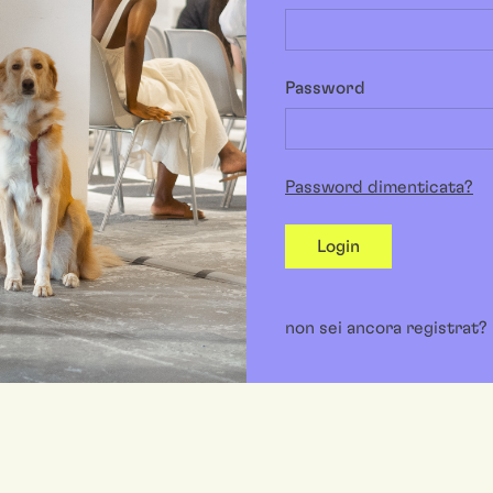
Password
Password dimenticata?
Login
non sei ancora registrat?