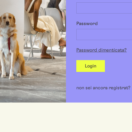
Password
Password dimenticata?
Login
non sei ancora registrat?