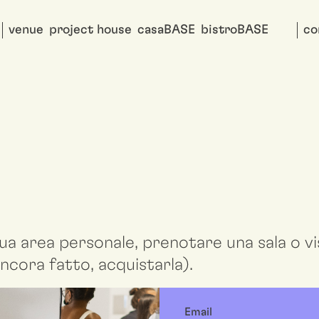
venue
project house
casaBASE
bistroBASE
co
ua area personale, prenotare una sala o vis
ncora fatto, acquistarla).
Email