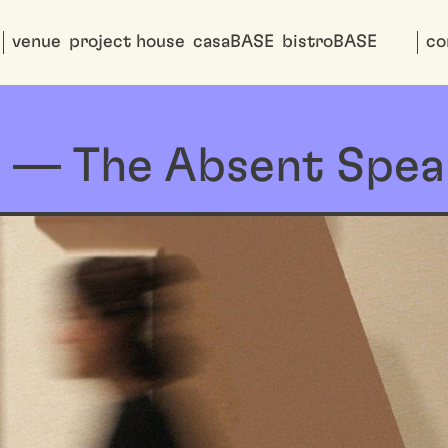
venue
project house
casaBASE
bistroBASE
co
 — The Absent Speak