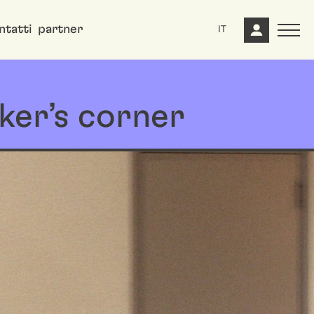
ntatti
partner
IT
er’s corner