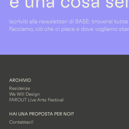
è una cosa se
iscriviti alla newsletter di BASE: troverai tutte
facciamo, ciò che ci piace e dove vogliamo sta
ARCHIVIO
Residenze
We Will Design
FAROUT Live Arts Festival
HAI UNA PROPOSTA PER NOI?
Contattaci!