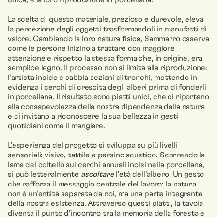
unica, e la loro riproduzione in porcellana.
La scelta di questo materiale, prezioso e durevole, eleva
la percezione degli oggetti trasformandoli in manufatti di
valore. Cambiando la loro natura fisica, Sammarro osserva
come le persone inizino a trattare con maggiore
attenzione e rispetto la stessa forma che, in origine, era
semplice legno. Il processo non si limita alla riproduzione:
l’artista incide e sabbia sezioni di tronchi, mettendo in
evidenza i cerchi di crescita degli alberi prima di fonderli
in porcellana. Il risultato sono piatti unici, che ci riportano
alla consapevolezza della nostra dipendenza dalla natura
e ci invitano a riconoscere la sua bellezza in gesti
quotidiani come il mangiare.
L’esperienza del progetto si sviluppa su più livelli
sensoriali: visivo, tattile e persino acustico. Scorrendo la
lama del coltello sui cerchi annuali incisi nella porcellana,
si può letteralmente
ascoltare
l’età dell’albero. Un gesto
che rafforza il messaggio centrale del lavoro: la natura
non è un’entità separata da noi, ma una parte integrante
della nostra esistenza. Attraverso questi piatti, la tavola
diventa il punto d’incontro tra la memoria della foresta e