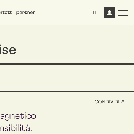
ntatti
partner
IT
ise
CONDIVIDI ↗
magnetico
sibilità.