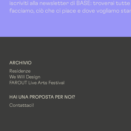
iscriviti alla newsletter di BASE: troverai tutte
facciamo, ciò che ci piace e dove vogliamo sta
ARCHIVIO
Residenze
We Will Design
FAROUT Live Arts Festival
HAI UNA PROPOSTA PER NOI?
Contattaci!