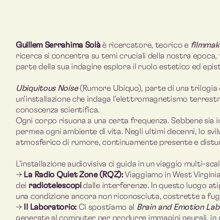
Guillem Serrahima Solà
è ricercatore, teorico e
filmmak
ricerca si concentra su temi cruciali della nostra epoca, tr
parte della sua indagine esplora il ruolo estetico ed epi
Ubiquitous Noise
(Rumore Ubiquo), parte di una trilogia c
un’installazione che indaga l’elettromagnetismo terrestr
conoscenza scientifica.
Ogni corpo risuona a una certa frequenza. Sebbene sia impe
permea ogni ambiente di vita. Negli ultimi decenni, lo sv
atmosferico di rumore, continuamente presente e distur
L’installazione audiovisiva ci guida in un viaggio multi-sc
→
La Radio Quiet Zone (RQZ):
Viaggiamo in West Virginia
dei
radiotelescopi
dalle interferenze. In questo luogo a
una condizione ancora non riconosciuta, costrette a fug
→
Il Laboratorio:
Ci spostiamo al
Brain and Emotion La
generate al computer per produrre immagini neurali, in