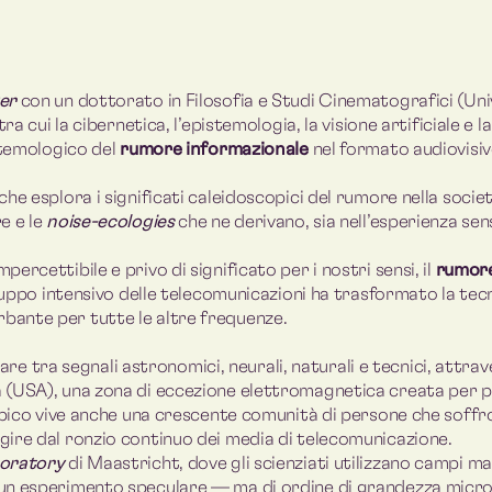
er
con un dottorato in Filosofia e Studi Cinematografici (Univ
a cui la cibernetica, l’epistemologia, la visione artificiale e l
stemologico del
rumore informazionale
nel formato audiovisiv
he esplora i significati caleidoscopici del rumore nella socie
e e le
noise-ecologies
che ne derivano, sia nell’esperienza sen
rcettibile e privo di significato per i nostri sensi, il
rumore
iluppo intensivo delle telecomunicazioni ha trasformato la tec
bante per tutte le altre frequenze.
alare tra segnali astronomici, neurali, naturali e tecnici, attr
 (USA), una zona di eccezione elettromagnetica creata per p
tipico vive anche una crescente comunità di persone che soffr
gire dal ronzio continuo dei media di telecomunicazione.
boratory
di Maastricht, dove gli scienziati utilizzano campi m
 un esperimento speculare — ma di ordine di grandezza micro