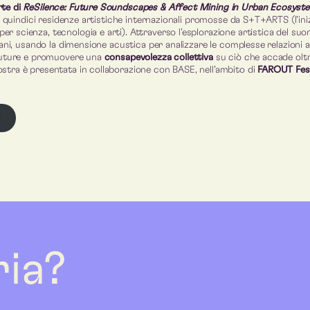
rte di
ReSilence: Future Soundscapes & Affect Mining in Urban Ecosyst
di quindici residenze artistiche internazionali promosse da S+T+ARTS (l’iniz
 scienza, tecnologia e arti). Attraverso l’esplorazione artistica del suo
bani, usando la dimensione acustica per analizzare le complesse relazioni a
 future e promuovere una
consapevolezza collettiva
su ciò che accade oltr
stra è presentata in collaborazione con BASE, nell’ambito di
FAROUT Fest
E
ria?