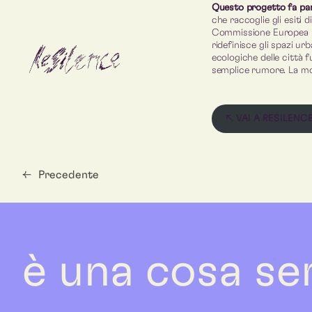
Questo progetto fa pa
che raccoglie gli esiti 
Commissione Europea per
ridefinisce gli spazi ur
ecologiche delle città
semplice rumore. La mo
↖ VAI A RESILENC
←
Precedente
è una cosa se