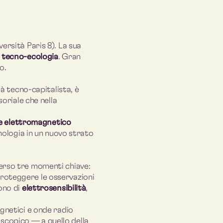
ersità Paris 8). La sua
a
tecno-ecologia
. Gran
o.
tà tecno-capitalista, è
soriale che nella
 elettromagnetico
nologia in un nuovo strato
averso tre momenti chiave:
roteggere le osservazioni
ono di
elettrosensibilità
,
agnetici e onde radio
scopico — a quello della