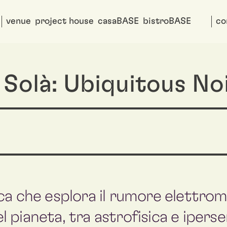
venue
project house
casaBASE
bistroBASE
co
Solà: Ubiquitous No
ca che esplora il rumore elettro
pianeta, tra astrofisica e ipersen