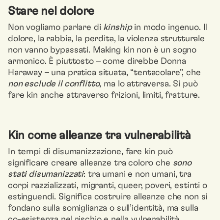
Stare nel dolore
Non vogliamo parlare di
kinship
in modo ingenuo. Il
dolore, la rabbia, la perdita, la violenza strutturale
non vanno bypassati. Making kin non è un sogno
armonico. È piuttosto – come direbbe Donna
Haraway – una pratica situata, “tentacolare”, che
non esclude il conflitto
, ma lo attraversa. Si può
fare kin anche attraverso frizioni, limiti, fratture.
Kin come alleanze tra vulnerabilità
In tempi di disumanizzazione, fare kin può
significare creare alleanze tra coloro che
sono
stati disumanizzati
: tra umani e non umani, tra
corpi razzializzati, migranti, queer, poveri, estinti o
estinguendi. Significa costruire alleanze che non si
fondano sulla somiglianza o sull’identità, ma sulla
co-esistenza nel rischio e nella vulnerabilità