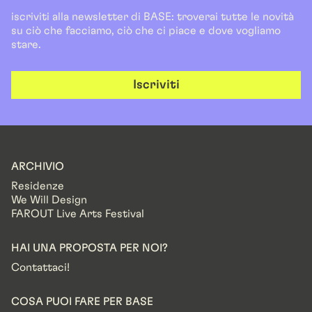
iscriviti alla newsletter di BASE: troverai tutte le novità
su ciò che facciamo, ciò che ci piace e dove vogliamo
stare.
Iscriviti
ARCHIVIO
Residenze
We Will Design
FAROUT Live Arts Festival
HAI UNA PROPOSTA PER NOI?
Contattaci!
COSA PUOI FARE PER BASE