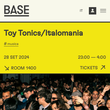
IT
Toy Tonics/Italomania
musica
28 SET 2024
23:00 — 4:00
TICKETS
ROOM 1400