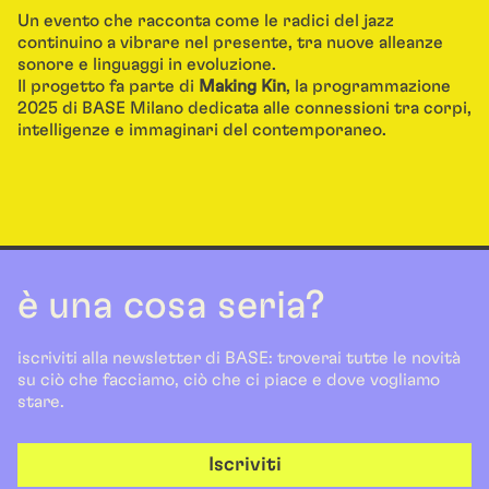
Un evento che racconta come le radici del jazz
continuino a vibrare nel presente, tra nuove alleanze
sonore e linguaggi in evoluzione.
Il progetto fa parte di
Making Kin
, la programmazione
2025 di BASE Milano dedicata alle connessioni tra corpi,
intelligenze e immaginari del contemporaneo.
è una cosa seria?
iscriviti alla newsletter di BASE: troverai tutte le novità
su ciò che facciamo, ciò che ci piace e dove vogliamo
stare.
Iscriviti