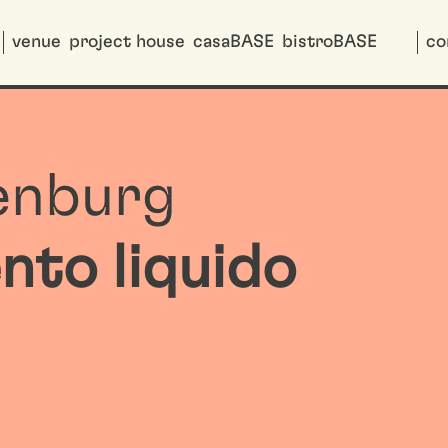
venue
project house
casaBASE
bistroBASE
co
enburg
ento liquido