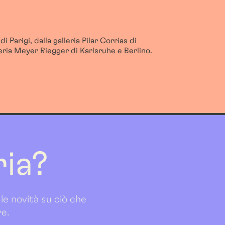
 Parigi, dalla galleria Pilar Corrias di
eria Meyer Riegger di Karlsruhe e Berlino.
ria?
 le novità su ciò che
re.