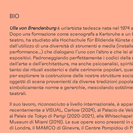
BIO
Ulla von Brandenburg
è un’artista tedesca nata nel 1974 a
Dopo una formazione come scenografa a Karlsruhe e un 
teatro, ha studiato alla Hochschule für Bildende Künste d
dall’utilizzo di una diversità di strumenti e media (installa
performance…) che dialogano l’uno con l’altro e che lei all
espositivi. Padroneggiando perfettamente i codici della s
dell’arte e dell’architettura, ma anche psicoanalisi, spi
tanto dai rituali esoterici e dalle cerimonie popolari, qu
per esplorare la costruzione delle nostre strutture soci
oggetti di scena provenienti da diverse tradizioni popola
simbolicamente norme e gerarchie, mescolando sottilmen
teatrali.
Il suo lavoro, riconosciuto a livello internazionale, è ap
recentemente a VISUAL, Carlow (2024), al Palacio de Ve
al Palais de Tokyo di Parigi (2020-2021), alla Whitechapel
Museum di Miami (2016). Le sue opere sono presenti in c
di Londra, il MAMCO di Ginevra, il Centre Pompidou di P