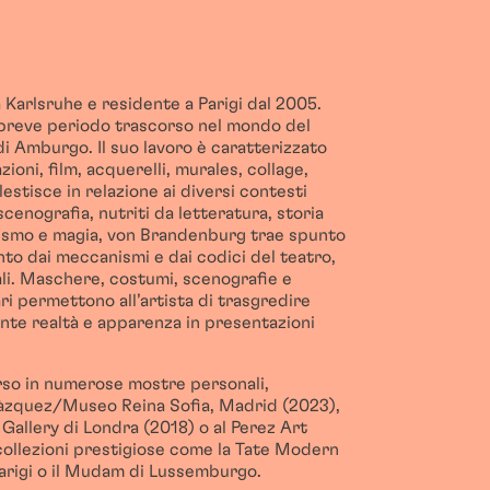
 Karlsruhe e residente a Parigi dal 2005.
breve periodo trascorso nel mondo del
i Amburgo. Il suo lavoro è caratterizzato
zioni, film, acquerelli, murales, collage,
estisce in relazione ai diversi contesti
cenografia, nutriti da letteratura, storia
ritismo e magia, von Brandenburg trae spunto
anto dai meccanismi e dai codici del teatro,
ali. Maschere, costumi, scenografie e
ri permettono all’artista di trasgredire
te realtà e apparenza in presentazioni
parso in numerose mostre personali,
làzquez/Museo Reina Sofia, Madrid (2023),
 Gallery di Londra (2018) o al Perez Art
ollezioni prestigiose come la Tate Modern
arigi o il Mudam di Lussemburgo.