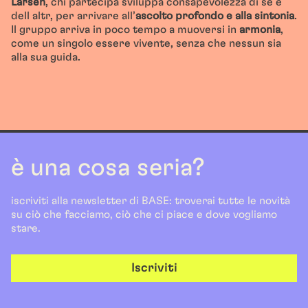
Larsen
, chi partecipa sviluppa consapevolezza di sé e
dell altr, per arrivare all’
ascolto profondo e alla sintonia
.
Il gruppo arriva in poco tempo a muoversi in
armonia
,
come un singolo essere vivente, senza che nessun sia
alla sua guida.
è una cosa seria?
iscriviti alla newsletter di BASE: troverai tutte le novità
su ciò che facciamo, ciò che ci piace e dove vogliamo
stare.
Iscriviti