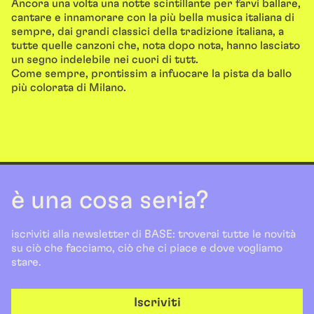
Ancora una volta una notte scintillante per farvi ballare,
cantare e innamorare con la più bella musica italiana di
sempre, dai grandi classici della tradizione italiana, a
tutte quelle canzoni che, nota dopo nota, hanno lasciato
un segno indelebile nei cuori di tutt.
Come sempre, prontissim a infuocare la pista da ballo
più colorata di Milano.
è una cosa seria?
iscriviti alla newsletter di BASE: troverai tutte le novità
su ciò che facciamo, ciò che ci piace e dove vogliamo
stare.
Iscriviti