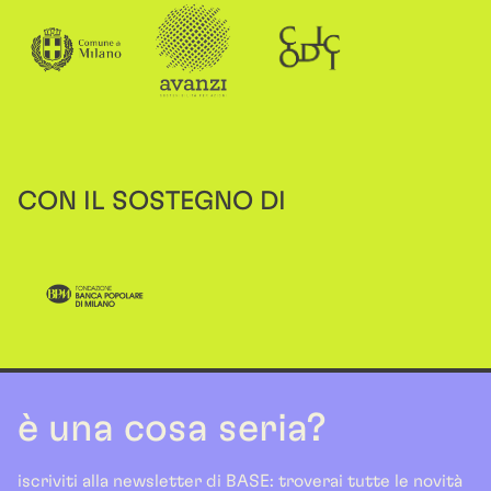
CON IL SOSTEGNO DI
è una cosa seria?
iscriviti alla newsletter di BASE: troverai tutte le novità