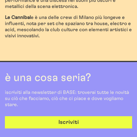
performance è una discesa nei suoni più oscuri e
metallici della scena elettronica.
Le Cannibal
e è una delle crew di Milano più longeve e
influenti, nota per set che spaziano tra house, electro e
acid, mescolando la club culture con elementi artistici e
visivi innovativi.
è una cosa seria?
iscriviti alla newsletter di BASE: troverai tutte le novità
su ciò che facciamo, ciò che ci piace e dove vogliamo
stare.
Iscriviti