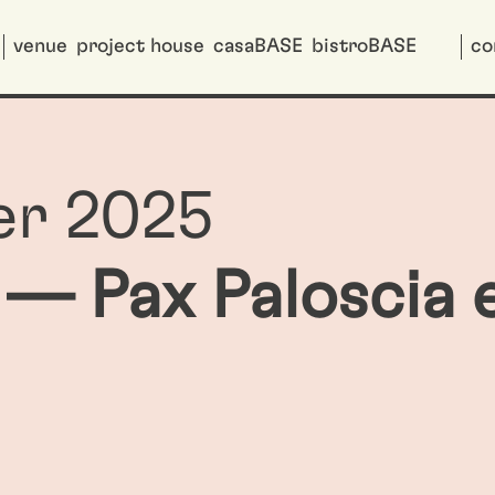
venue
project house
casaBASE
bistroBASE
co
er 2025
 Pax Paloscia e