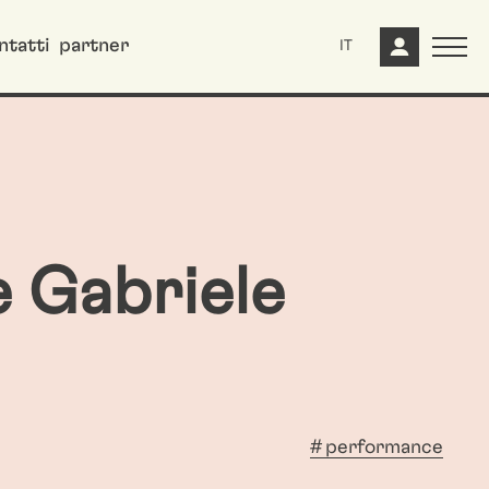
ntatti
partner
IT
 Gabriele
performance