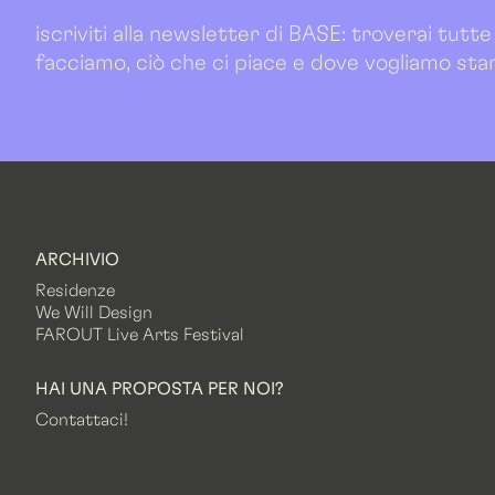
iscriviti alla newsletter di BASE: troverai tutte
facciamo, ciò che ci piace e dove vogliamo sta
ARCHIVIO
Residenze
We Will Design
FAROUT Live Arts Festival
HAI UNA PROPOSTA PER NOI?
Contattaci!