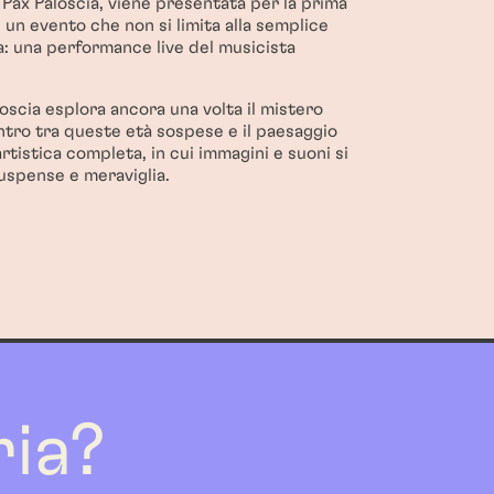
a Pax Paloscia, viene presentata per la prima
In un evento che non si limita alla semplice
a: una performance live del musicista
loscia esplora ancora una volta il mistero
ntro tra queste età sospese e il paesaggio
tistica completa, in cui immagini e suoni si
suspense e meraviglia.
ria?