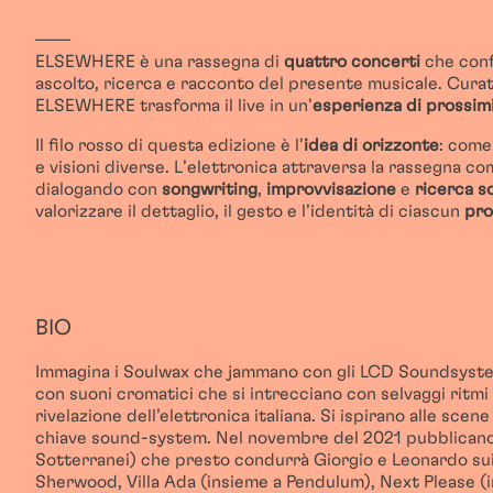
––––
ELSEWHERE è una rassegna di
quattro concerti
che conf
ascolto, ricerca e racconto del presente musicale. Cura
ELSEWHERE trasforma il live in un
’
esperienza di
prossim
Il filo rosso
di questa edizione
è
l
’
idea di orizzonte
: come
e visioni diverse. L
’
elettronica attraversa la rassegna c
dialogando con
songwriting
,
improvvisazione
e
ricerca s
valorizzare il dettaglio, il gesto e l
’
identit
à
di ciascun
pro
BIO
Immagina i
Soulwax
che
jammano
con gli LCD
Soundsyst
con suoni cromatici che si intrecciano con selvaggi ritmi 
rivelazione dell’elettronica italiana. Si ispirano alle sc
chiave sound-system. Nel novembre del 2021 pubblicano 
Sotterranei) che presto condurrà Giorgio e Leonardo sui p
Sherwood, Villa Ada (insieme a
Pendulum
), Next
Please
(i