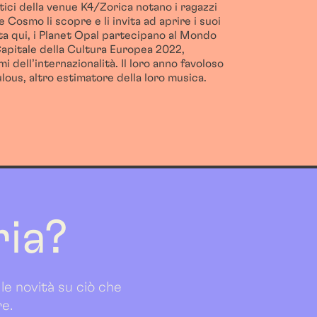
tici della
venue
K4/
Zorica
notano i ragazzi
 Cosmo li scopre e li invita ad aprire i suoi
a qui, i Planet
Opal
partecipano al Mondo
apitale della Cultura Europea 2022,
 dell’internazionalità. Il loro anno favoloso
lous
, altro estimatore della loro musica.
ria?
 le novità su ciò che
re.