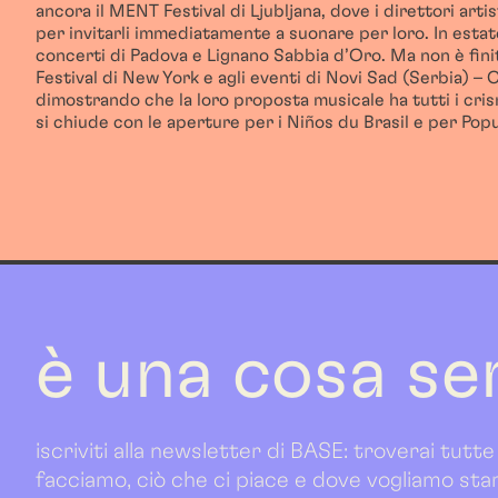
ancora il MENT Festival di
Ljubljana
, dove i direttori artis
per invitarli immediatamente a suonare per loro. In estate
concerti di Padova e Lignano Sabbia d’Oro. Ma non è finit
Fe
stival di New York e agli eventi di Novi
Sad
(Serbia) – C
dimostrando che la loro proposta musicale ha tutti i crismi
si chiude con le aperture per i
Niños
du
Brasil
e per
Popu
è una cosa se
iscriviti alla newsletter di BASE: troverai tutte
facciamo, ciò che ci piace e dove vogliamo sta