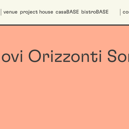
venue
project house
casaBASE
bistroBASE
co
ovi Orizzonti So