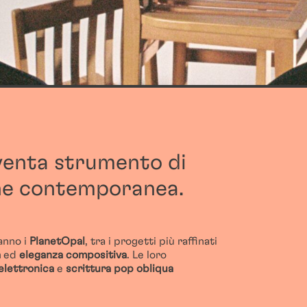
enta strumento di
ne contemporanea.
anno i
Planet
Opal
, tra
i progetti pi
ù
raffinati
a
ed
eleganza compositiva
. Le loro
elettronica
e
scrittura pop obliqua