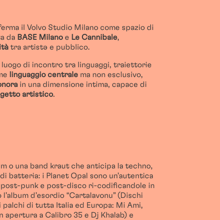
erma il Volvo Studio Milano come spazio di
ta da
BASE Milano
e
Le Cannibale
,
it
à
tra
artist
ə
e pubblico.
 luogo di incontro tra linguaggi, traiettorie
ome
linguaggio centrale
ma non esclusivo,
onora
in una dimensione intima, capace di
getto artistico
.
em
o una band
kraut
che anticipa la techno,
di batteria: i Planet
Opal
sono un’autentica
ene post-punk e post-disco
ri
-codificandole in
l’album d’esordio “
Cartalavonu
” (Dischi
alchi di tutta Italia ed Europa: Mi Ami,
n apertura a Calibro 35 e Dj
Khalab
) e