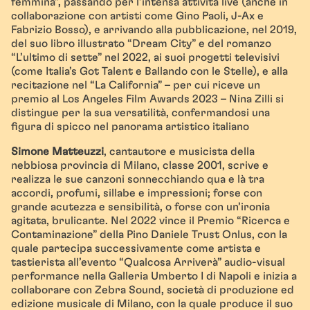
femmina”, passando per l’intensa attività live (anche in
collaborazione con artisti come Gino Paoli, J-Ax e
Fabrizio Bosso), e arrivando alla pubblicazione, nel 2019,
del suo libro illustrato “Dream City” e del romanzo
“L’ultimo di sette” nel 2022, ai suoi progetti televisivi
(come Italia’s Got Talent e Ballando con le Stelle), e alla
recitazione nel “La California” – per cui riceve un
premio al Los Angeles Film Awards 2023 – Nina Zilli si
distingue per la sua versatilità, confermandosi una
figura di spicco nel panorama artistico italiano
Simone Matteuzzi
, cantautore e musicista della
nebbiosa provincia di Milano, classe 2001, scrive e
realizza le sue canzoni sonnecchiando qua e là tra
accordi, profumi, sillabe e impressioni; forse con
grande acutezza e sensibilità, o forse con un’ironia
agitata, brulicante. Nel 2022 vince il Premio “Ricerca e
Contaminazione” della Pino Daniele Trust Onlus, con la
quale partecipa successivamente come artista e
tastierista all’evento “Qualcosa Arriverà” audio-visual
performance nella Galleria Umberto I di Napoli e inizia a
collaborare con Zebra Sound, società di produzione ed
edizione musicale di Milano, con la quale produce il suo