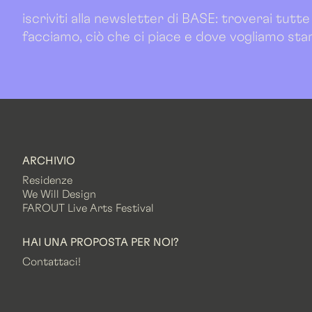
iscriviti alla newsletter di BASE: troverai tutte
facciamo, ciò che ci piace e dove vogliamo sta
ARCHIVIO
Residenze
We Will Design
FAROUT Live Arts Festival
HAI UNA PROPOSTA PER NOI?
Contattaci!