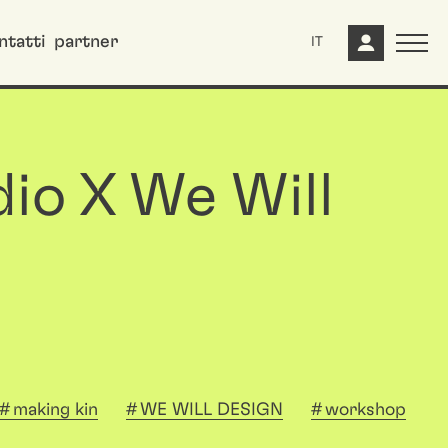
ntatti
partner
IT
dio X We Will
making kin
WE WILL DESIGN
workshop