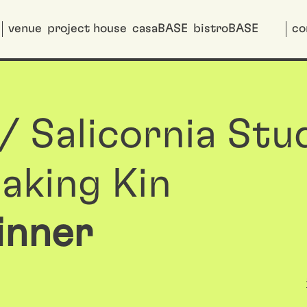
venue
project house
casaBASE
bistroBASE
co
/ Salicornia Stu
aking Kin
inner