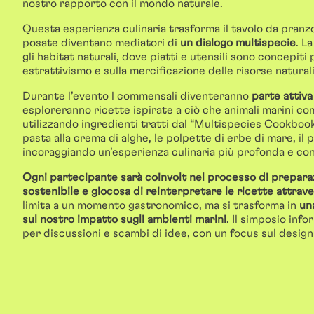
nostro rapporto con il mondo naturale.
Questa esperienza culinaria trasforma il tavolo da pranzo
posate diventano mediatori di
un dialogo multispecie
. L
gli habitat naturali, dove piatti e utensili sono concepiti p
estrattivismo e sulla mercificazione delle risorse naturali
Durante l’evento l commensali diventeranno
parte attiva
esploreranno ricette ispirate a ciò che animali marini come
utilizzando ingredienti tratti dal “Multispecies Cookbook
pasta alla crema di alghe, le polpette di erbe di mare, il pa
incoraggiando un’esperienza culinaria più profonda e co
Ogni partecipante sarà coinvolt nel processo di prepara
sostenibile e giocosa di reinterpretare le ricette attraver
limita a un momento gastronomico, ma si trasforma in
una
sul nostro impatto sugli ambienti marini
. Il simposio info
per discussioni e scambi di idee, con un focus sul design 